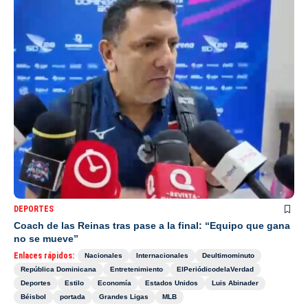
DEPORTES
Coach de las Reinas tras pase a la final: “Equipo que gana
no se mueve”
Enlaces rápidos:
Nacionales
Internacionales
Deultimominuto
República Dominicana
Entretenimiento
ElPeriódicodelaVerdad
Deportes
Estilo
Economía
Estados Unidos
Luis Abinader
Béisbol
portada
Grandes Ligas
MLB