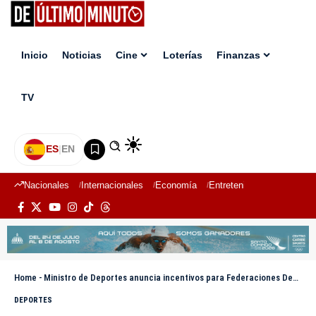
Inicio
Noticias
Cine
Loterías
Finanzas
TV
ES
|
EN
Nacionales
Internacionales
Economía
Entretenimiento
Deport
Home
-
Ministro de Deportes anuncia incentivos para Federaciones Deportivas Nacionales por Medallas en Juegos Olímpicos
DEPORTES