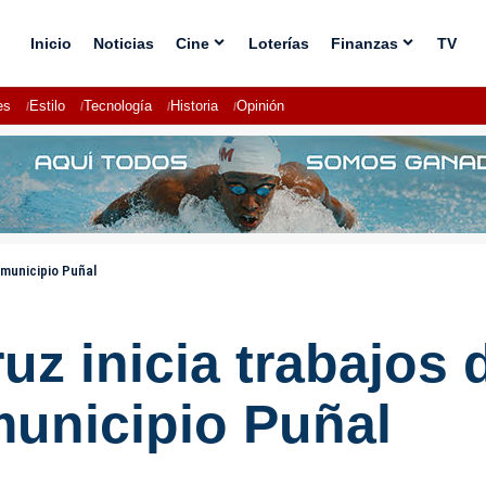
Inicio
Noticias
Cine
Loterías
Finanzas
TV
es
Estilo
Tecnología
Historia
Opinión
 municipio Puñal
ruz inicia trabajos
municipio Puñal