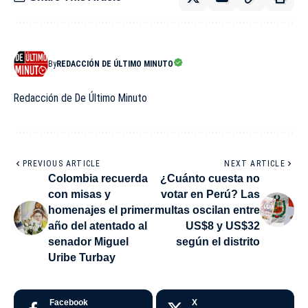
By
REDACCIÓN DE ÚLTIMO MINUTO
Redacción de De Último Minuto
PREVIOUS ARTICLE
NEXT ARTICLE
Colombia recuerda
¿Cuánto cuesta no
con misas y
votar en Perú? Las
homenajes el primer
multas oscilan entre
año del atentado al
US$8 y US$32
senador Miguel
según el distrito
Uribe Turbay
Facebook
X