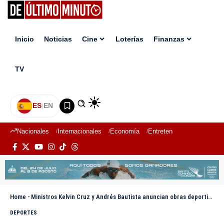
Inicio
Noticias
Cine
Loterías
Finanzas
TV
ES
|
EN
Nacionales
Internacionales
Economía
Entretenimiento
Deport
Home
-
Ministros Kelvin Cruz y Andrés Bautista anuncian obras deportivas en Espaillat por más de RD$415 millones
DEPORTES