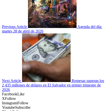
Previous Article
Agenda del día:
martes 28 de abril de 2026
Next Article
Remesas superan los
2,435 millones de dólares en El Salvador en primer trimestre de
2026
Facebook
Like
X
Follow
Instagram
Follow
Youtube
Subscribe