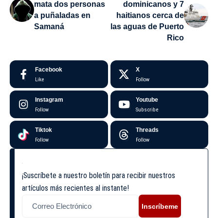
mata dos personas
dominicanos y 7
a puñaladas en
haitianos cerca de
Samaná
las aguas de Puerto
Rico
Facebook
X
Like
Follow
Instagram
Youtube
Follow
Subscribe
Tiktok
Threads
Follow
Follow
¡Suscríbete a nuestro boletín para recibir nuestros
artículos más recientes al instante!
Inscríbeme