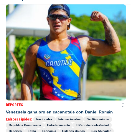
DEPORTES
Venezuela gana oro en cacanotaje con Daniel Román
Enlaces rápidos:
Nacionales
Internacionales
Deultimominuto
República Dominicana
Entretenimiento
ElPeriódicodelaVerdad
Deportes
Estilo
Economía
Estados Unidos
Luis Abinader