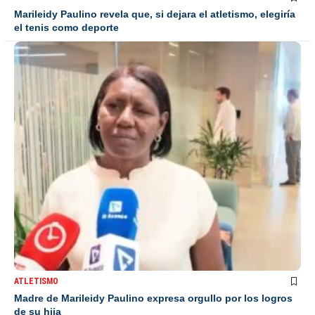
Marileidy Paulino revela que, si dejara el atletismo, elegiría
el tenis como deporte
ATLETISMO
Madre de Marileidy Paulino expresa orgullo por los logros
de su hija