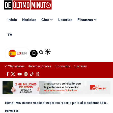
Inicio
Noticias
Cine
Loterías
Finanzas
TV
ES
|
EN
Nacionales
Internacionales
Economía
Entretenimiento
Deport
Home
-
Movimiento Nacional Deportivo recorre junto al presidente Abinader La Vega y Santo Domingo Oeste
DEPORTES