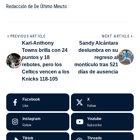
Redacción de De Último Minuto
PREVIOUS ARTICLE
NEXT ARTICLE
Karl-Anthony
Sandy Alcántara
Towns brilla con 24
deslumbra en su
puntos y 18
regreso al
rebotes, pero los
montículo tras 521
Celtics vencen a los
días de ausencia
Knicks 118-105
Facebook
X
Like
Follow
Instagram
Youtube
Follow
Subscribe
Tiktok
Threads