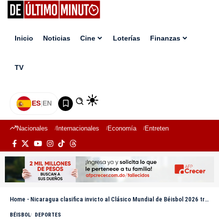
Inicio
Noticias
Cine
Loterías
Finanzas
TV
ES
|
EN
Nacionales
Internacionales
Economía
Entretenimiento
Deport
Home
-
Nicaragua clasifica invicto al Clásico Mundial de Béisbol 2026 tras blanquear a Taiwán
BÉISBOL
DEPORTES