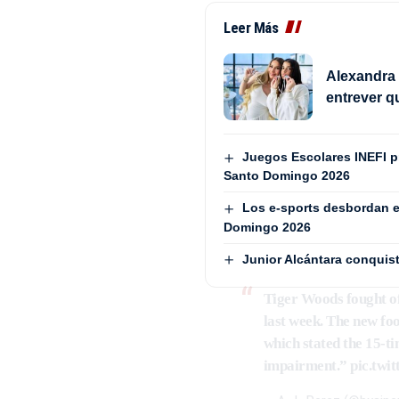
Leer Más
Alexandra 
entrever q
Juegos Escolares INEFI 
Santo Domingo 2026
Los e-sports desbordan e
Domingo 2026
Junior Alcántara conquist
Tiger Woods fought of
last week. The new foo
which stated the 15-t
impairment.”
pic.tw