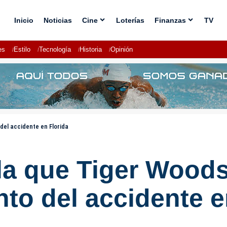
Inicio
Noticias
Cine
Loterías
Finanzas
TV
es
Estilo
Tecnología
Historia
Opinión
del accidente en Florida
la que Tiger Woods
to del accidente e