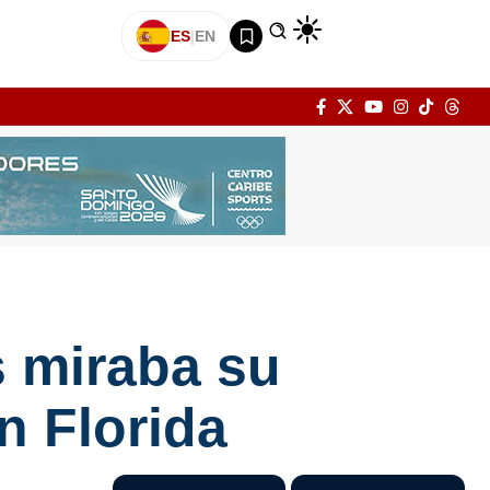
ES
|
EN
 miraba su
n Florida