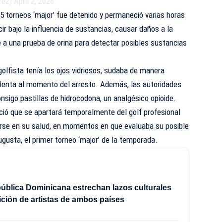
rez)
April 2, 2026
15 torneos ‘major’ fue detenido y permaneció varias horas
r bajo la influencia de sustancias, causar daños a la
 a una prueba de orina para detectar posibles sustancias
 golfista tenía los ojos vidriosos, sudaba de manera
lenta al momento del arresto. Además, las autoridades
sigo pastillas de hidrocodona, un analgésico opioide.
ció que se apartará temporalmente del golf profesional
carse en su salud, en momentos en que evaluaba su posible
ugusta, el primer torneo ‘major’ de la temporada.
ública Dominicana estrechan lazos culturales
ción de artistas de ambos países