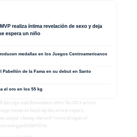
MVP realiza íntima revelación de sexo y deja
ue espera un niño
producen medallas en los Juegos Centroamericanos
l Pabellón de la Fama en su debut en Santo
a el oro en los 55 kg
f hiccups and drowsiness after his DUI arrest
tage seems to back up the arrest report,
ime major champ showed “several signs of
itter.com/gpoKHbNS2m