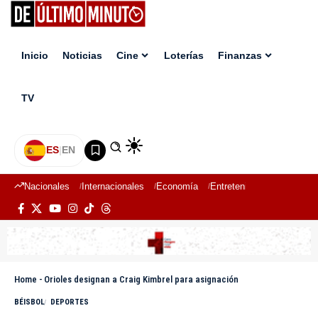
Inicio
Noticias
Cine
Loterías
Finanzas
TV
ES
|
EN
Nacionales
Internacionales
Economía
Entretenimiento
Deport
Home
-
Orioles designan a Craig Kimbrel para asignación
BÉISBOL
DEPORTES