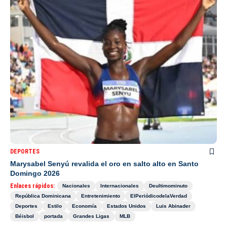
DEPORTES
Marysabel Senyú revalida el oro en salto alto en Santo
Domingo 2026
Enlaces rápidos:
Nacionales
Internacionales
Deultimominuto
República Dominicana
Entretenimiento
ElPeriódicodelaVerdad
Deportes
Estilo
Economía
Estados Unidos
Luis Abinader
Béisbol
portada
Grandes Ligas
MLB