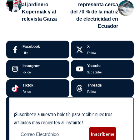
al jardinero
representa cerca
Koperniak y al
del 70 % de la matriz
relevista Garza
de electricidad en
Ecuador
Facebook
X
Like
Follow
Instagram
Youtube
Follow
Subscribe
Tiktok
Threads
Follow
Follow
¡Suscríbete a nuestro boletín para recibir nuestros
artículos más recientes al instante!
Inscríbeme