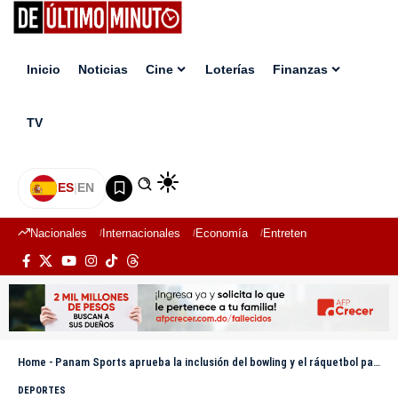
Inicio
Noticias
Cine
Loterías
Finanzas
TV
ES
|
EN
Nacionales
Internacionales
Economía
Entretenimiento
Deport
Home
-
Panam Sports aprueba la inclusión del bowling y el ráquetbol para Juegos de Lima 2027
DEPORTES