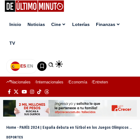
Inicio
Noticias
Cine
Loterías
Finanzas
TV
ES
|
EN
Nacionales
Internacionales
Economía
Entretenimiento
Deport
Home
-
PARÍS 2024 | España debuta en fútbol en los Juegos Olímpicos con victoria 1-2 a Uzbekistán
DEPORTES