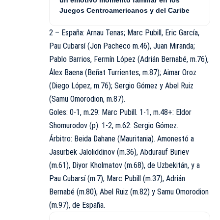
Juegos Centroamericanos y del Caribe
2 – España: Arnau Tenas; Marc Pubill, Eric García,
Pau Cubarsí (Jon Pacheco m.46), Juan Miranda;
Pablo Barrios, Fermín López (Adrián Bernabé, m.76),
Álex Baena (Beñat Turrientes, m.87); Aimar Oroz
(Diego López, m.76); Sergio Gómez y Abel Ruiz
(Samu Omorodion, m.87).
Goles: 0-1, m.29: Marc Pubill. 1-1, m.48+: Eldor
Shomurodov (p). 1-2, m.62: Sergio Gómez.
Árbitro: Beida Dahane (Mauritania). Amonestó a
Jasurbek Jaloliddinov (m.36), Abdurauf Buriev
(m.61), Diyor Kholmatov (m.68), de Uzbekitán, y a
Pau Cubarsí (m.7), Marc Pubill (m.37), Adrián
Bernabé (m.80), Abel Ruiz (m.82) y Samu Omorodion
(m.97), de España.