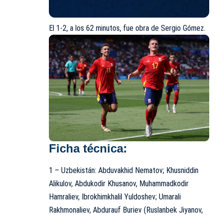
El 1-2, a los 62 minutos, fue obra de Sergio Gómez.
Ficha técnica:
1 – Uzbekistán: Abduvakhid Nematov; Khusniddin
Alikulov, Abdukodir Khusanov, Muhammadkodir
Hamraliev, Ibrokhimkhalil Yuldoshev; Umarali
Rakhmonaliev, Abdurauf Buriev (Ruslanbek Jiyanov,