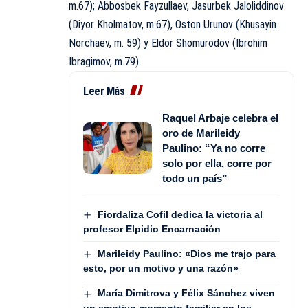
m.67); Abbosbek Fayzullaev, Jasurbek Jaloliddinov
(Diyor Kholmatov, m.67), Oston Urunov (Khusayin
Norchaev, m. 59) y Eldor Shomurodov (Ibrohim
Ibragimov, m.79).
Leer Más
Raquel Arbaje celebra el
oro de Marileidy
Paulino: “Ya no corre
solo por ella, corre por
todo un país”
Fiordaliza Cofil dedica la victoria al
profesor Elpidio Encarnación
Marileidy Paulino: «Dios me trajo para
esto, por un motivo y una razón»
María Dimitrova y Félix Sánchez viven
un emotivo momento familiar en los