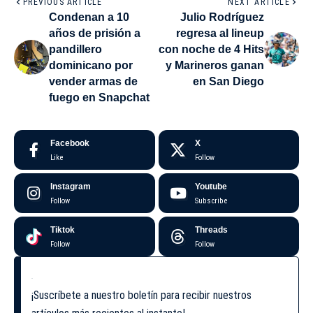
PREVIOUS ARTICLE
NEXT ARTICLE
Condenan a 10
Julio Rodríguez
años de prisión a
regresa al lineup
pandillero
con noche de 4 Hits
dominicano por
y Marineros ganan
vender armas de
en San Diego
fuego en Snapchat
Facebook
X
Like
Follow
Instagram
Youtube
Follow
Subscribe
Tiktok
Threads
Follow
Follow
¡Suscríbete a nuestro boletín para recibir nuestros