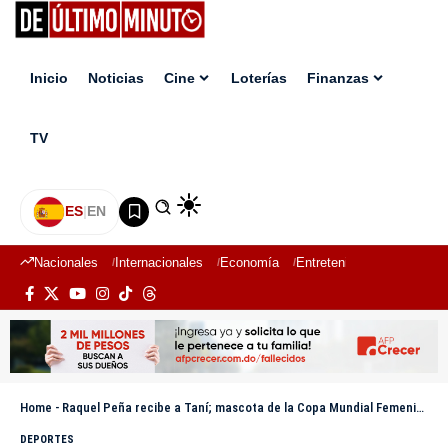
Inicio
Noticias
Cine
Loterías
Finanzas
TV
ES
|
EN
Nacionales
Internacionales
Economía
Entretenimiento
Deport
Home
-
Raquel Peña recibe a Taní; mascota de la Copa Mundial Femenina Sub-17
DEPORTES