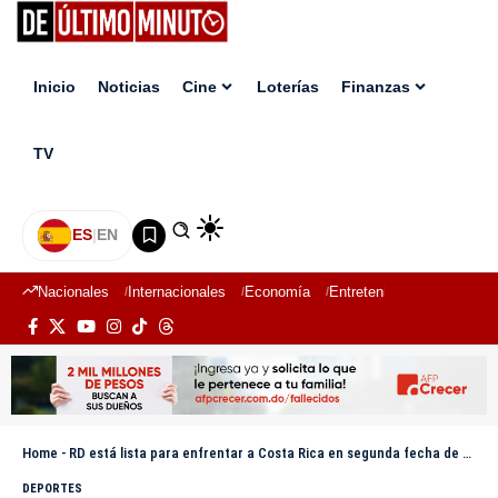
Inicio
Noticias
Cine
Loterías
Finanzas
TV
ES
|
EN
Nacionales
Internacionales
Economía
Entretenimiento
Deport
Home
-
RD está lista para enfrentar a Costa Rica en segunda fecha de Copa Oro
DEPORTES