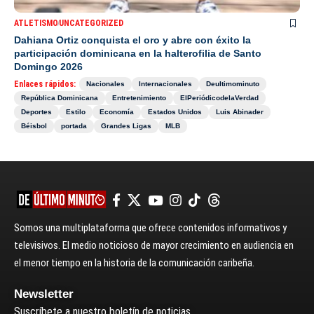
ATLETISMO
UNCATEGORIZED
Dahiana Ortiz conquista el oro y abre con éxito la
participación dominicana en la halterofilia de Santo
Domingo 2026
Enlaces rápidos:
Nacionales
Internacionales
Deultimominuto
República Dominicana
Entretenimiento
ElPeriódicodelaVerdad
Deportes
Estilo
Economía
Estados Unidos
Luis Abinader
Béisbol
portada
Grandes Ligas
MLB
Somos una multiplataforma que ofrece contenidos informativos y
televisivos. El medio noticioso de mayor crecimiento en audiencia en
el menor tiempo en la historia de la comunicación caribeña.
Newsletter
Suscríbete a nuestro boletín de noticias.