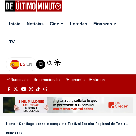
Inicio
Noticias
Cine
Loterías
Finanzas
TV
ES
|
EN
Nacionales
Internacionales
Economía
Entretenimiento
Deport
Home
-
Santiago Noreste conquista Festival Escolar Regional de Tenis de Mesa organizado por el INEFI
DEPORTES