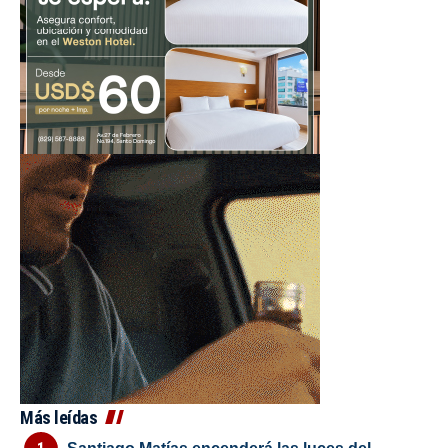
Más leídas