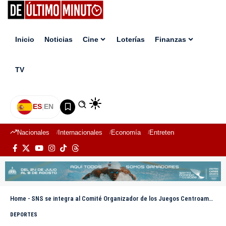
Inicio
Noticias
Cine
Loterías
Finanzas
TV
ES
|
EN
Nacionales
Internacionales
Economía
Entretenimiento
Deport
Home
-
SNS se integra al Comité Organizador de los Juegos Centroamericanos y del Caribe, Santo Domingo 2026
DEPORTES