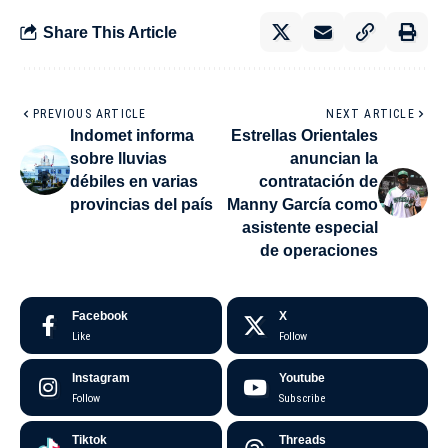
Share This Article
PREVIOUS ARTICLE
NEXT ARTICLE
Indomet informa
Estrellas Orientales
sobre lluvias
anuncian la
débiles en varias
contratación de
provincias del país
Manny García como
asistente especial
de operaciones
Facebook
X
Like
Follow
Instagram
Youtube
Follow
Subscribe
Tiktok
Threads