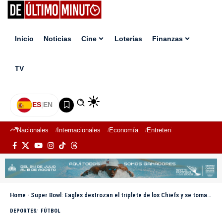
Inicio
Noticias
Cine
Loterías
Finanzas
TV
ES
|
EN
Nacionales
Internacionales
Economía
Entretenimiento
Deport
Home
-
Super Bowl: Eagles destrozan el triplete de los Chiefs y se toman la venganza más dulce
DEPORTES
FÚTBOL