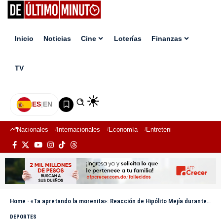
Inicio
Noticias
Cine
Loterías
Finanzas
TV
ES
|
EN
Nacionales
Internacionales
Economía
Entretenimiento
Deport
Home
-
«Ta apretando la morenita»: Reacción de Hipólito Mejía durante carrera de Marileidy
DEPORTES