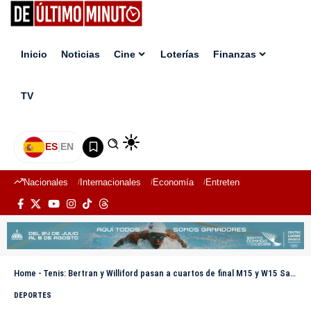
Inicio
Noticias
Cine
Loterías
Finanzas
TV
ES
|
EN
Nacionales
Internacionales
Economía
Entretenimiento
Deport
Home
-
Tenis: Bertran y Williford pasan a cuartos de final M15 y W15 Santo Domingo
DEPORTES