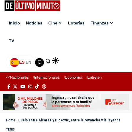
Inicio
Noticias
Cine
Loterías
Finanzas
TV
ES
|
EN
Nacionales
Internacionales
Economía
Entretenimiento
Deport
Home
-
Duelo entre Alcaraz y Djokovic, entre la revancha y la leyenda
TENIS