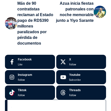
Más de 90
Azua inicia fiestas
contratistas
patronales con
reclaman al Estado
noche memorable
pago de RD$390
junto a Yiyo Sarante
millones
paralizados por
pérdida de
documentos
Facebook
X
Like
Follow
Instagram
Youtube
Follow
Subscribe
Tiktok
Threads
Follow
Follow