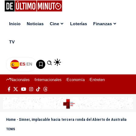
Inicio
Noticias
Cine
Loterías
Finanzas
TV
ES
|
EN
Nacionales
Internacionales
Economía
Entretenimiento
Deport
Home
-
Sinner, implacable hacia tercera ronda del Abierto de Australia
TENIS