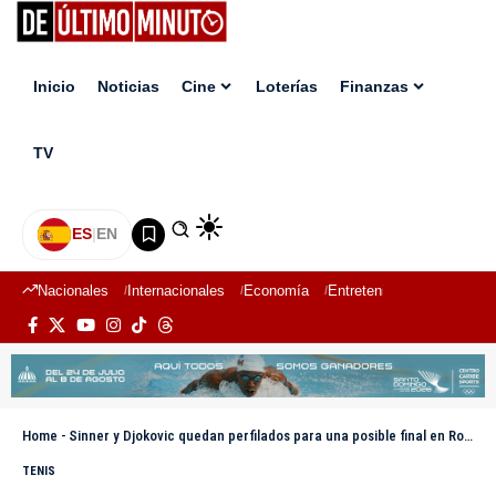
Inicio
Noticias
Cine
Loterías
Finanzas
TV
ES
|
EN
Nacionales
Internacionales
Economía
Entretenimiento
Deport
Home
-
Sinner y Djokovic quedan perfilados para una posible final en Roland Garros
TENIS