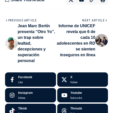
PREVIOUS ARTICLE
NEXT ARTICLE
Jean Marc Bertín
Informe de UNICEF
presenta “Otro Yo”,
revela que 6 de
un trap sobre
cada 10
lealtad,
adolescentes en RD
decepciones y
se sienten
superación
inseguros en línea
personal
Facebook
X
Like
Follow
Instagram
Youtube
Follow
Subscribe
Tiktok
Threads