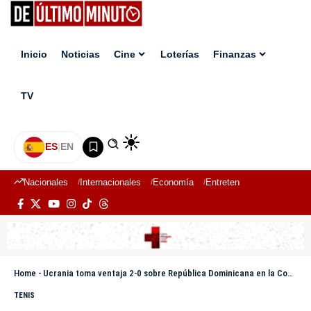
Inicio
Noticias
Cine
Loterías
Finanzas
TV
ES
|
EN
Nacionales
Internacionales
Economía
Entretenimiento
Deport
Home
-
Ucrania toma ventaja 2-0 sobre República Dominicana en la Copa Davis
TENIS