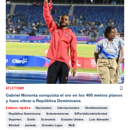
ATLETISMO
Gabriel Moronta conquista el oro en los 400 metros planos
y hace vibrar a República Dominicana
Enlaces rápidos:
Nacionales
Internacionales
Deultimominuto
República Dominicana
Entretenimiento
ElPeriódicodelaVerdad
Deportes
Estilo
Economía
Estados Unidos
Luis Abinader
Béisbol
portada
Grandes Ligas
MLB