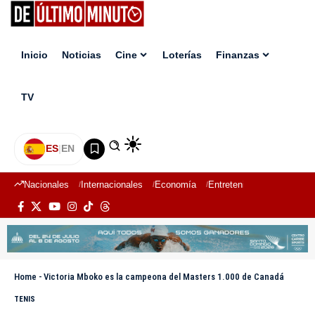
Inicio
Noticias
Cine
Loterías
Finanzas
TV
ES
|
EN
Nacionales
Internacionales
Economía
Entretenimiento
Deport
Home
-
Victoria Mboko es la campeona del Masters 1.000 de Canadá
TENIS