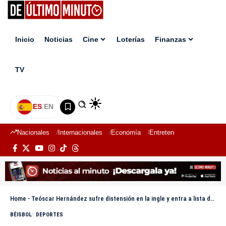
Inicio
Noticias
Cine
Loterías
Finanzas
TV
ES
|
EN
Nacionales
Internacionales
Economía
Entretenimiento
Deport
Home
-
Teóscar Hernández sufre distensión en la ingle y entra a lista de lesionados
BÉISBOL
DEPORTES