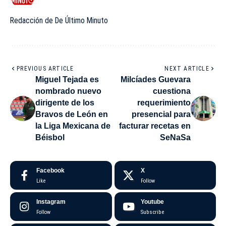
Redacción de De Último Minuto
PREVIOUS ARTICLE
NEXT ARTICLE
Miguel Tejada es
Milcíades Guevara
nombrado nuevo
cuestiona
dirigente de los
requerimiento
Bravos de León en
presencial para
la Liga Mexicana de
facturar recetas en
Béisbol
SeNaSa
Facebook
X
Like
Follow
Instagram
Youtube
Follow
Subscribe