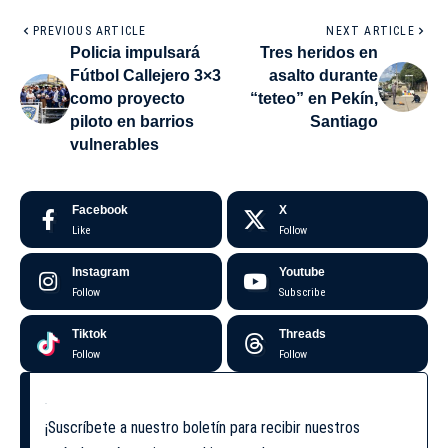
PREVIOUS ARTICLE
NEXT ARTICLE
Policia impulsará
Tres heridos en
Fútbol Callejero 3×3
asalto durante
como proyecto
“teteo” en Pekín,
piloto en barrios
Santiago
vulnerables
Facebook
X
Like
Follow
Instagram
Youtube
Follow
Subscribe
Tiktok
Threads
Follow
Follow
¡Suscríbete a nuestro boletín para recibir nuestros