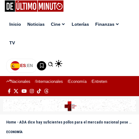
Inicio
Noticias
Cine
Loterías
Finanzas
TV
ES
|
EN
Nacionales
Internacionales
Economía
Entretenimiento
Deport
Home
-
ADA dice hay suficientes pollos para el mercado nacional pese a «merma natural»
ECONOMÍA