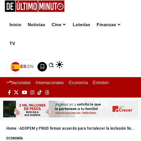
Inicio
Noticias
Cine
Loterías
Finanzas
TV
ES
|
EN
Nacionales
Internacionales
Economía
Entretenimiento
Deport
Home
-
ADOPEM y PNUD firman acuerdo para fortalecer la inclusión financiera y el desarrollo sostenible
ECONOMÍA