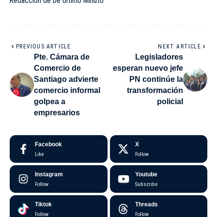
Redacción de De Último Minuto
PREVIOUS ARTICLE
NEXT ARTICLE
Pte. Cámara de
Legisladores
Comercio de
esperan nuevo jefe
Santiago advierte
PN continúe la
comercio informal
transformación
golpea a
policial
empresarios
Facebook
X
Like
Follow
Instagram
Youtube
Follow
Subscribe
Tiktok
Threads
Follow
Follow