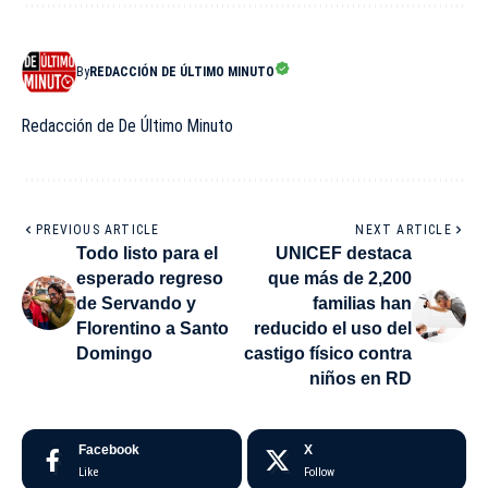
By
REDACCIÓN DE ÚLTIMO MINUTO
Redacción de De Último Minuto
PREVIOUS ARTICLE
NEXT ARTICLE
Todo listo para el
UNICEF destaca
esperado regreso
que más de 2,200
de Servando y
familias han
Florentino a Santo
reducido el uso del
Domingo
castigo físico contra
niños en RD
Facebook
X
Like
Follow