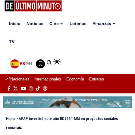
Inicio
Noticias
Cine
Loterías
Finanzas
TV
ES
|
EN
Nacionales
Internacionales
Economía
Entretenimiento
Deport
Home
-
APAP invertirá este año RD$131 MM en proyectos sociales
ECONOMÍA