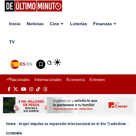
Inicio
Noticias
Cine
Loterías
Finanzas
TV
ES
|
EN
Nacionales
Internacionales
Economía
Entretenimiento
Deport
Home
-
Arajet impulsa su expansión internacional en el 4to Tradeshow de RD en Miami
ECONOMÍA