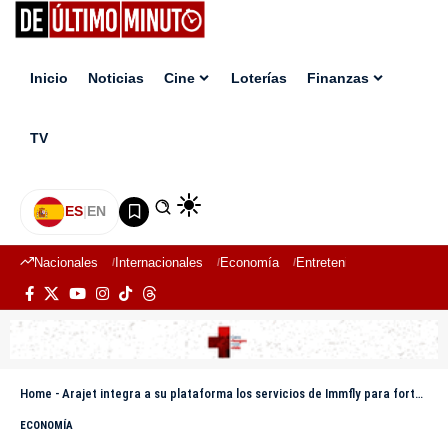
Inicio
Noticias
Cine
Loterías
Finanzas
TV
ES
|
EN
Nacionales
Internacionales
Economía
Entretenimiento
Deport
Home
-
Arajet integra a su plataforma los servicios de Immfly para fortalecer la experiencia a bordo de sus pasajeros
ECONOMÍA