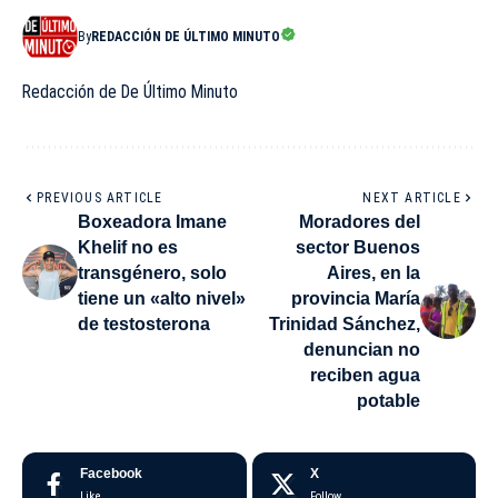
By
REDACCIÓN DE ÚLTIMO MINUTO
Redacción de De Último Minuto
PREVIOUS ARTICLE
NEXT ARTICLE
Boxeadora Imane
Moradores del
Khelif no es
sector Buenos
transgénero, solo
Aires, en la
tiene un «alto nivel»
provincia María
de testosterona
Trinidad Sánchez,
denuncian no
reciben agua
potable
Facebook
X
Like
Follow