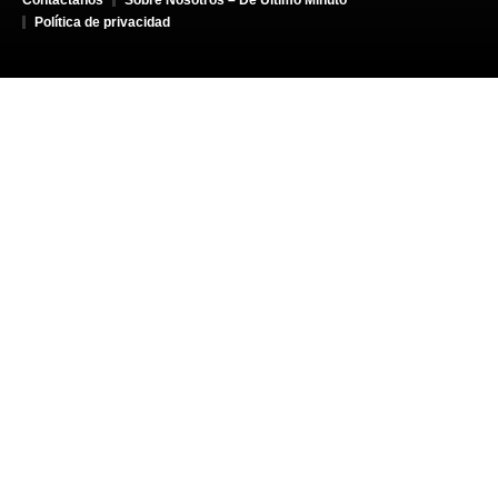
Contáctanos
Sobre Nosotros – De Último Minuto
Política de privacidad