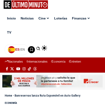
Inicio
Noticias
Cine
Loterías
Finanzas
TV
ES
|
EN
Nacionales
Internacionales
Economía
Entretenimiento
Deport
Home
-
Banreservas lanza Ruta Expomóvil en Auto Gallery
ECONOMÍA