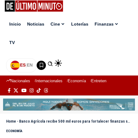
Inicio
Noticias
Cine
Loterías
Finanzas
TV
ES
|
EN
Nacionales
Internacionales
Economía
Entretenimiento
Deport
Home
-
Banco Agrícola recibe 500 mil euros para fortalecer finanzas sostenibles y resiliencia climática
ECONOMÍA