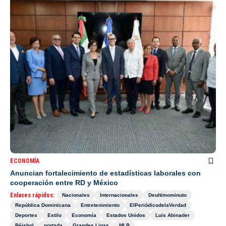
ECONOMÍA
Anuncian fortalecimiento de estadísticas laborales con
cooperación entre RD y México
Enlaces rápidos:
Nacionales
Internacionales
Deultimominuto
República Dominicana
Entretenimiento
ElPeriódicodelaVerdad
Deportes
Estilo
Economía
Estados Unidos
Luis Abinader
Béisbol
portada
Grandes Ligas
MLB