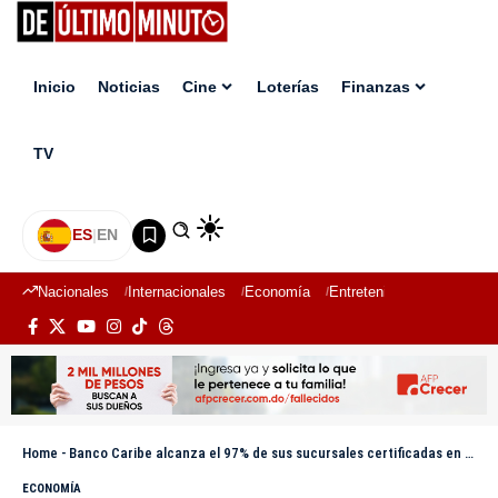
Inicio
Noticias
Cine
Loterías
Finanzas
TV
ES
|
EN
Nacionales
Internacionales
Economía
Entretenimiento
Deport
Home
-
Banco Caribe alcanza el 97% de sus sucursales certificadas en seguridad y salud laboral
ECONOMÍA