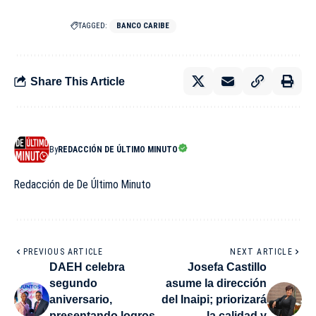
TAGGED:
BANCO CARIBE
Share This Article
By
REDACCIÓN DE ÚLTIMO MINUTO
Redacción de De Último Minuto
PREVIOUS ARTICLE
NEXT ARTICLE
DAEH celebra
Josefa Castillo
segundo
asume la dirección
aniversario,
del Inaipi; priorizará
presentando logros
la calidad y