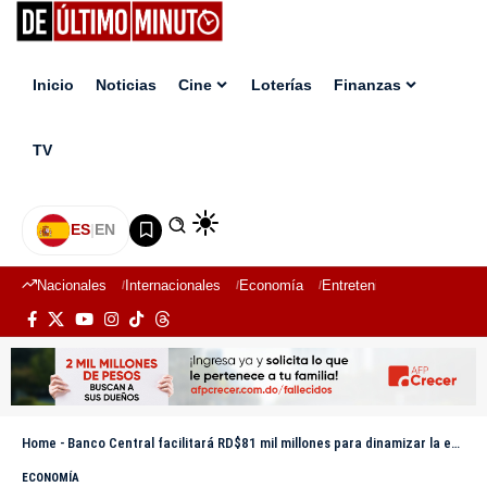
Inicio
Noticias
Cine
Loterías
Finanzas
TV
ES
|
EN
Nacionales
Internacionales
Economía
Entretenimiento
Deport
Home
-
Banco Central facilitará RD$81 mil millones para dinamizar la economía
ECONOMÍA