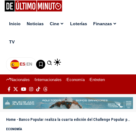
Inicio
Noticias
Cine
Loterías
Finanzas
TV
ES
|
EN
Nacionales
Internacionales
Economía
Entretenimiento
Deport
Home
-
Banco Popular realiza la cuarta edición del Challenge Popular para empleados
ECONOMÍA