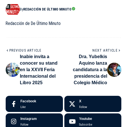
By
REDACCIÓN DE ÚLTIMO MINUTO
Redacción de De Último Minuto
PREVIOUS ARTICLE
NEXT ARTICLE
Inabie invita a
Dra. Yubelkis
conocer su stand
Aquino lanza
en la XXVII Feria
candidatura a la
Internacional del
presidencia del
Libro 2025
Colegio Médico
Facebook
X
Like
Follow
Instagram
Youtube
Follow
Subscribe