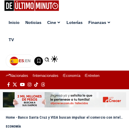
Inicio
Noticias
Cine
Loterías
Finanzas
TV
ES
|
EN
Nacionales
Internacionales
Economía
Entretenimiento
Deport
Home
-
Banco Santa Cruz y VISA buscan impulsar el comercio con inteligencia artificial
ECONOMÍA