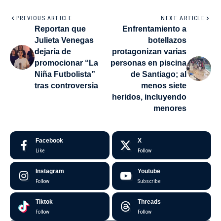
PREVIOUS ARTICLE
NEXT ARTICLE
Reportan que
Enfrentamiento a
Julieta Venegas
botellazos
dejaría de
protagonizan varias
promocionar “La
personas en piscina
Niña Futbolista”
de Santiago; al
tras controversia
menos siete
heridos, incluyendo
menores
Facebook
X
Like
Follow
Instagram
Youtube
Follow
Subscribe
Tiktok
Threads
Follow
Follow