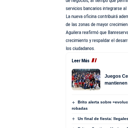
de negocios, al tiempo que perm
servicios bancarios integrarse al
La nueva oficina contribuirá ade
de las zonas de mayor crecimien
Aguilera reafirmó que Banreserva
crecimiento y respaldar el desar
los ciudadanos.
Leer Más
Juegos Cen
mantienen 
Brito alerta sobre «evol
robadas
Un final de fiesta: Ilega