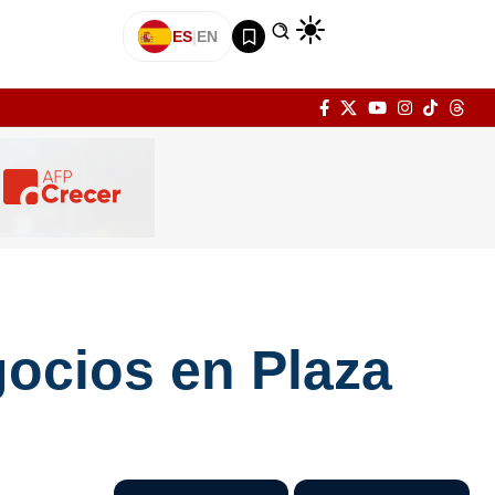
ES
|
EN
gocios en Plaza