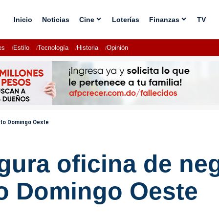
Inicio
Noticias
Cine
Loterías
Finanzas
TV
es
Estilo
Tecnología
Historia
Opinión
nto Domingo Oeste
gura oficina de ne
to Domingo Oeste