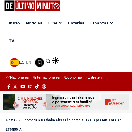
Inicio
Noticias
Cine
Loterías
Finanzas
TV
ES
|
EN
Nacionales
Internacionales
Economía
Entretenimiento
Deport
Home
-
BID nombra a Nathalie Alvarado como nueva representante en República Dominicana
ECONOMÍA