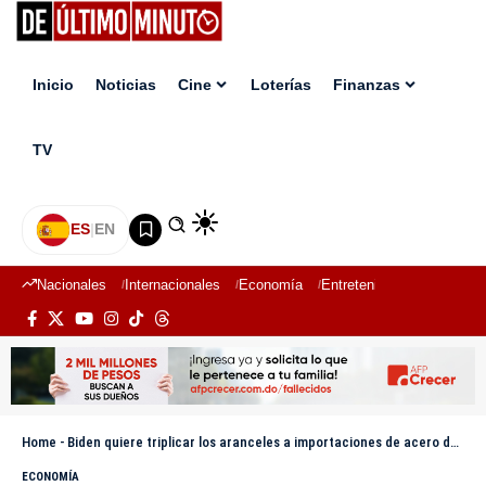
Inicio
Noticias
Cine
Loterías
Finanzas
TV
ES
|
EN
Nacionales
Internacionales
Economía
Entretenimiento
Deport
Home
-
Biden quiere triplicar los aranceles a importaciones de acero de China
ECONOMÍA