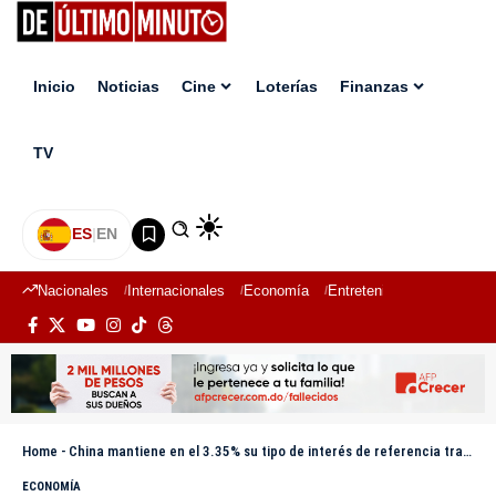
Inicio
Noticias
Cine
Loterías
Finanzas
TV
ES
|
EN
Nacionales
Internacionales
Economía
Entretenimiento
Deport
Home
-
China mantiene en el 3.35% su tipo de interés de referencia tras la rebaja de julio
ECONOMÍA