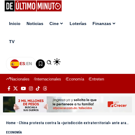
Inicio
Noticias
Cine
Loterías
Finanzas
TV
ES
|
EN
Nacionales
Internacionales
Economía
Entretenimiento
Deport
Home
-
China protesta contra la «jurisdicción extraterritorial» ante aranceles de EE.UU. por Irán
ECONOMÍA