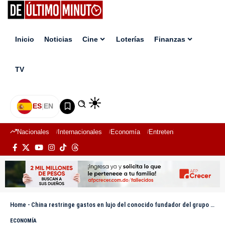
Inicio
Noticias
Cine
Loterías
Finanzas
TV
ES
|
EN
Nacionales
Internacionales
Economía
Entretenimiento
Deport
Home
-
China restringe gastos en lujo del conocido fundador del grupo Wanda por impago de deudas
ECONOMÍA