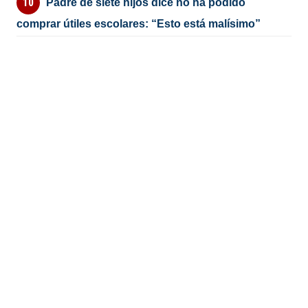
Padre de siete hijos dice no ha podido
comprar útiles escolares: “Esto está malísimo”