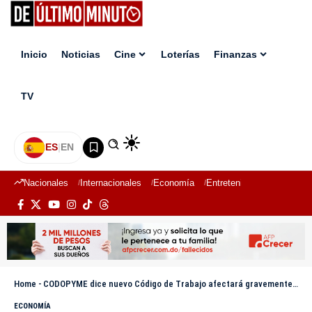
Inicio
Noticias
Cine
Loterías
Finanzas
TV
ES
|
EN
Nacionales
Internacionales
Economía
Entretenimiento
Deport
Home
-
CODOPYME dice nuevo Código de Trabajo afectará gravemente a las Mipymes
ECONOMÍA