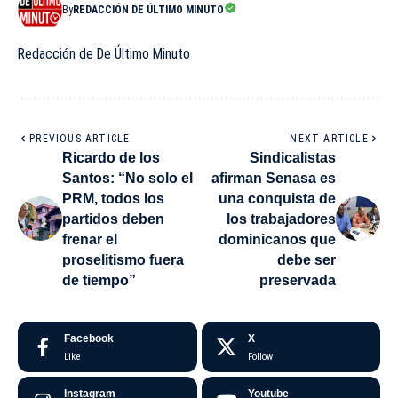
By
REDACCIÓN DE ÚLTIMO MINUTO
Redacción de De Último Minuto
PREVIOUS ARTICLE
NEXT ARTICLE
Ricardo de los
Sindicalistas
Santos: “No solo el
afirman Senasa es
PRM, todos los
una conquista de
partidos deben
los trabajadores
frenar el
dominicanos que
proselitismo fuera
debe ser
de tiempo”
preservada
Facebook
X
Like
Follow
Instagram
Youtube