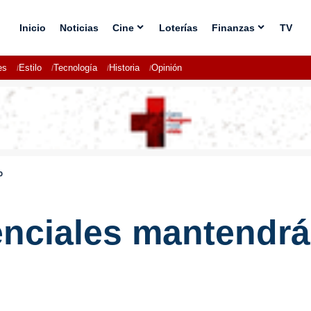
Inicio
Noticias
Cine
Loterías
Finanzas
TV
es
Estilo
Tecnología
Historia
Opinión
o
nciales mantendrán