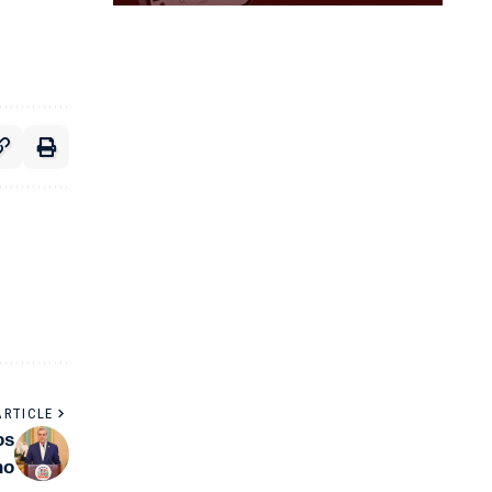
ARTICLE
os
no