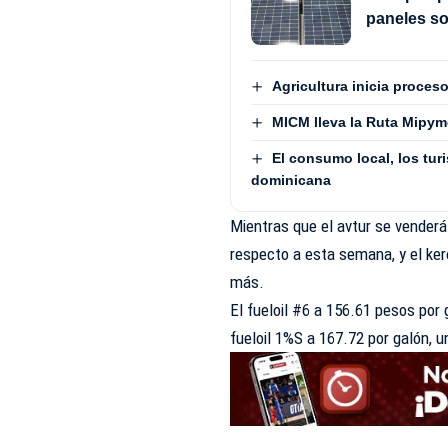
paneles s
Agricultura inicia proces
MICM lleva la Ruta Mipym
El consumo local, los turi
dominicana
Mientras que el avtur se vender
respecto a esta semana, y el ker
más.
El fueloil #6 a 156.61 pesos por
fueloil 1%S a 167.72 por galón,