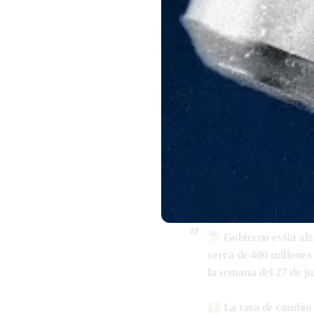
Gobierno evita alz
cerca de 400 millones
la semana del 27 de jul
La tasa de cambio