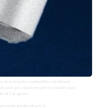
as de principales combustibles subsidiando
 de pesos para mantener precios estables para
io al 2 de agosto.
 promedio ponderada por el