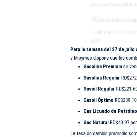
@BancoCentralRD
: 
Lee la noticia com
— Ministerio de Indus
2024
Para la semana del 27 de julio
y Mipymes dispone que los combu
Gasolina Premium
se ven
Gasolina Regular
RD$272.
Gasoil Regular
RD$221.60
Gasoil Óptimo
RD$239.10 
Gas Licuado de Petróleo
Gas Natural
RD$43.97 por
La tasa de cambio promedio sema