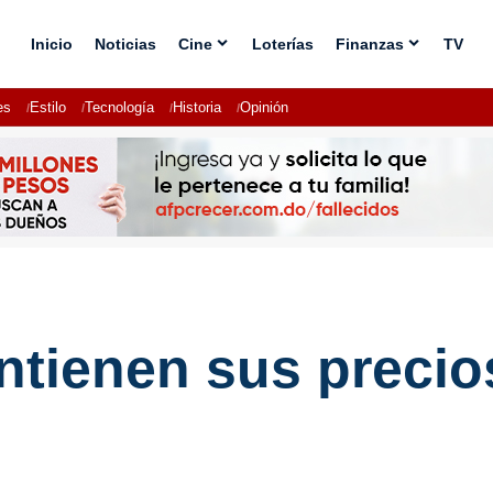
Inicio
Noticias
Cine
Loterías
Finanzas
TV
es
Estilo
Tecnología
Historia
Opinión
tienen sus precios