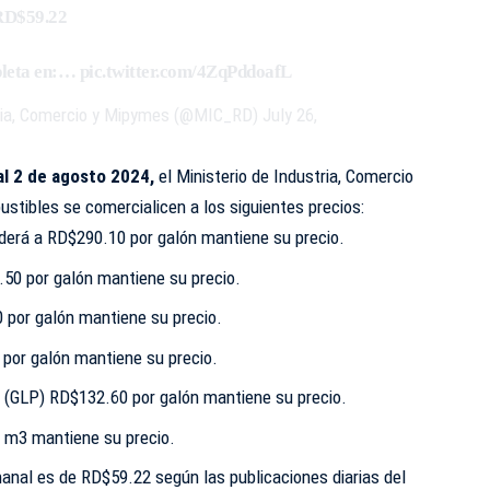
RD$59.22
pleta en:…
pic.twitter.com/4ZqPddoafL
tria, Comercio y Mipymes (@MIC_RD)
July 26,
 al 2 de agosto 2024,
el Ministerio de Industria, Comercio
stibles se comercialicen a los siguientes precios:
derá a RD$290.10 por galón mantiene su precio.
50 por galón mantiene su precio.
 por galón mantiene su precio.
por galón mantiene su precio.
(GLP) RD$132.60 por galón mantiene su precio.
 m3 mantiene su precio.
nal es de RD$59.22 según las publicaciones diarias del