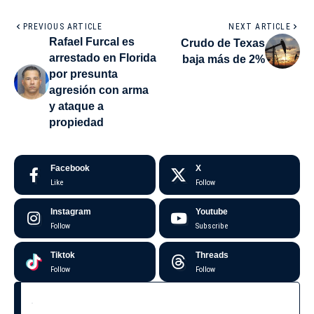
PREVIOUS ARTICLE
NEXT ARTICLE
Rafael Furcal es
Crudo de Texas
arrestado en Florida
baja más de 2%
por presunta
agresión con arma
y ataque a
propiedad
Facebook
X
Like
Follow
Instagram
Youtube
Follow
Subscribe
Tiktok
Threads
Follow
Follow