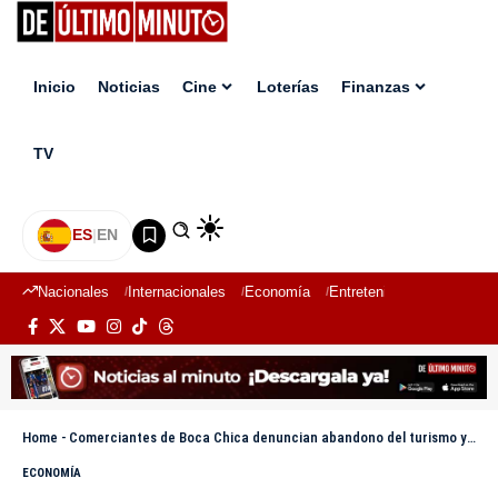
Inicio
Noticias
Cine
Loterías
Finanzas
TV
ES
|
EN
Nacionales
Internacionales
Economía
Entretenimiento
Deport
Home
-
Comerciantes de Boca Chica denuncian abandono del turismo y colapso económico en la zona
ECONOMÍA