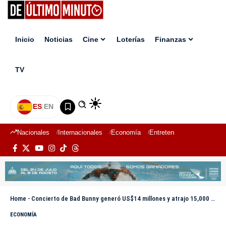
Inicio
Noticias
Cine
Loterías
Finanzas
TV
ES
|
EN
Nacionales
Internacionales
Economía
Entretenimiento
Deport
Home
-
Concierto de Bad Bunny generó US$14 millones y atrajo 15,000 turistas a RD, según Turismo
ECONOMÍA