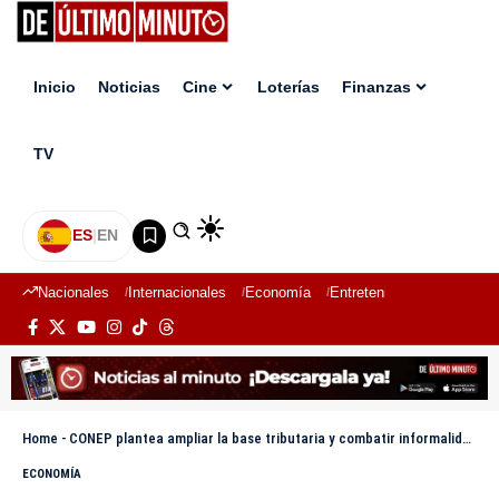
Inicio
Noticias
Cine
Loterías
Finanzas
TV
ES
|
EN
Nacionales
Internacionales
Economía
Entretenimiento
Deport
Home
-
CONEP plantea ampliar la base tributaria y combatir informalidad ante medidas fiscales del Gobierno
ECONOMÍA