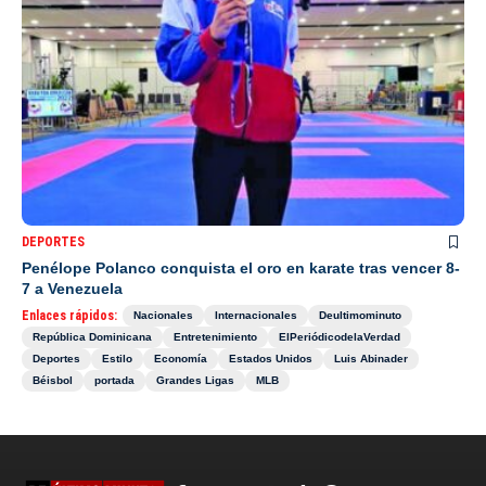
DEPORTES
Penélope Polanco conquista el oro en karate tras vencer 8-
7 a Venezuela
Enlaces rápidos:
Nacionales
Internacionales
Deultimominuto
República Dominicana
Entretenimiento
ElPeriódicodelaVerdad
Deportes
Estilo
Economía
Estados Unidos
Luis Abinader
Béisbol
portada
Grandes Ligas
MLB