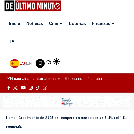
Inicio
Noticias
Cine
Loterías
Finanzas
TV
ES
|
EN
Nacionales
Internacionales
Economía
Entretenimiento
Deport
Home
-
Crecimiento de 2025 se recupera en marzo con un 5.4% del 1.5% de febrero
ECONOMÍA