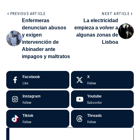
PREVIOUS ARTICLE
NEXT ARTICLE
Enfermeras
La electricidad
denuncian abusos
empieza a volver a
y exigen
algunas zonas de
intervención de
Lisboa
Abinader ante
impagos y maltratos
Facebook
X
Like
Follow
Instagram
Youtube
Follow
Subscribe
Tiktok
Threads
Follow
Follow