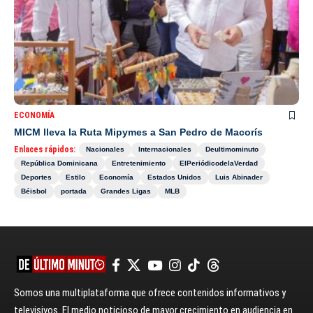
ECONOMÍA
MICM lleva la Ruta Mipymes a San Pedro de Macorís
Enlaces rápidos:
Nacionales
Internacionales
Deultimominuto
República Dominicana
Entretenimiento
ElPeriódicodelaVerdad
Deportes
Estilo
Economía
Estados Unidos
Luis Abinader
Béisbol
portada
Grandes Ligas
MLB
Somos una multiplataforma que ofrece contenidos informativos y
televisivos. El medio noticioso de mayor crecimiento en audiencia en