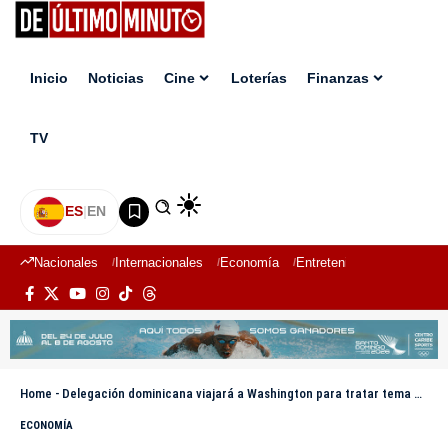
Inicio
Noticias
Cine
Loterías
Finanzas
TV
ES
|
EN
Nacionales
Internacionales
Economía
Entretenimiento
Deport
Home
-
Delegación dominicana viajará a Washington para tratar tema arancelario
ECONOMÍA