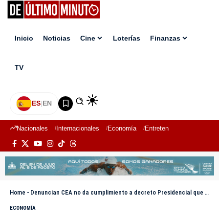
Inicio
Noticias
Cine
Loterías
Finanzas
TV
ES
|
EN
Nacionales
Internacionales
Economía
Entretenimiento
Deport
Home
-
Denuncian CEA no da cumplimiento a decreto Presidencial que ordena titular terreno en SDE
ECONOMÍA