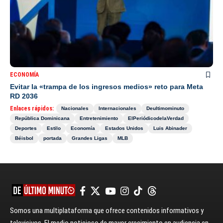
ECONOMÍA
Evitar la «trampa de los ingresos medios» reto para Meta
RD 2036
Enlaces rápidos:
Nacionales
Internacionales
Deultimominuto
República Dominicana
Entretenimiento
ElPeriódicodelaVerdad
Deportes
Estilo
Economía
Estados Unidos
Luis Abinader
Béisbol
portada
Grandes Ligas
MLB
Somos una multiplataforma que ofrece contenidos informativos y
televisivos. El medio noticioso de mayor crecimiento en audiencia en