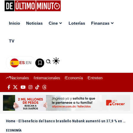
Inicio
Noticias
Cine
Loterías
Finanzas
TV
ES
|
EN
Nacionales
Internacionales
Economía
Entretenimiento
Deport
Home
-
El beneficio del banco brasileño Nubank aumentó un 37,9 % en el primer semestre
ECONOMÍA